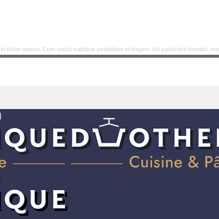
t dolor massa. Cum sociis natoque penatibus et magnis dis parturient montes, nas