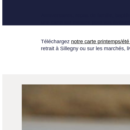
Anniversaires, repas de famille, bapt
une carte sur mesure pour vos événemen
Téléchargez
notre carte printemps/ét
retrait à Sillegny ou sur les marchés, li