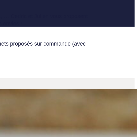
s, … Cédric et Julien vous proposent
 envies !
e
 mets proposés sur commande (avec