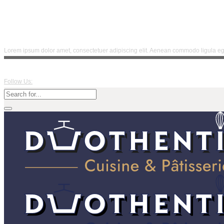
Lorem ipsum dolor amet, consectetuer adipiscing elit. Aenean commodo ligula ege
Follow Us: